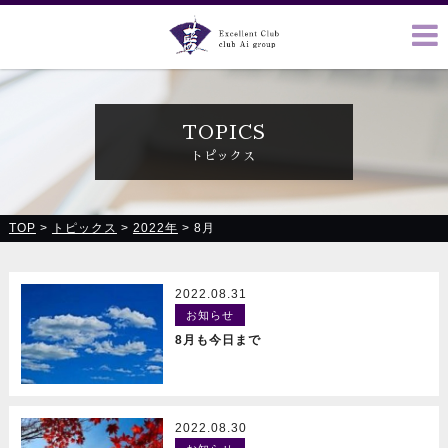
クラブ藍(あい)、クラブ恋(れん)、ルミナス、浪漫館で皆様の
お越しをお待ちしております
TOPICS
トピックス
TOP
>
トピックス
>
2022年
>
8月
2022.08.31
お知らせ
READ MORE
8月も今日まで
2022.08.30