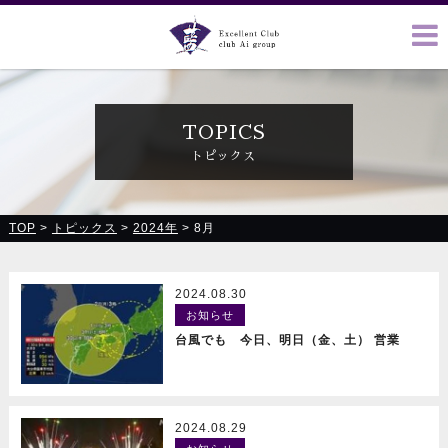
クラブ藍(あい)、クラブ恋(れん)、ルミナス、浪漫館で皆様の
お越しをお待ちしております
TOPICS
トピックス
TOP
>
トピックス
>
2024年
>
8月
2024.08.30
お知らせ
READ MORE
台風でも 今日、明日（金、土） 営業
2024.08.29