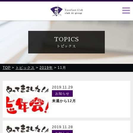
クラブ藍(あい)、クラブ恋(れん)、ルミナス、浪漫館で皆様の
お越しをお待ちしております
TOPICS
トピックス
TOP
>
トピックス
>
2019年
>
11月
2019.11.29
お知らせ
READ MORE
来週から12月
2019.11.28