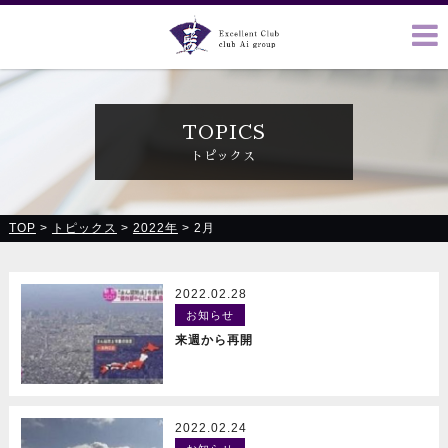
クラブ藍(あい)、クラブ恋(れん)、ルミナス、浪漫館で皆様の
お越しをお待ちしております
TOPICS
トピックス
TOP
>
トピックス
>
2022年
>
2月
2022.02.28
お知らせ
READ MORE
来週から再開
2022.02.24