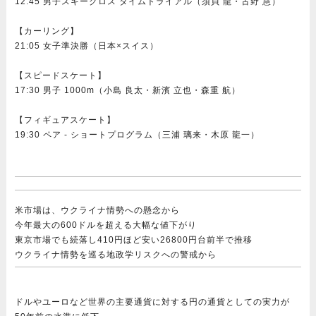
12:45 男子スキークロス タイムトライアル（須貝 龍・古野 慧）
【カーリング】
21:05 女子準決勝（日本×スイス）
【スピードスケート】
17:30 男子 1000m（小島 良太・新濱 立也・森重 航）
【フィギュアスケート】
19:30 ペア - ショートプログラム（三浦 璃来・木原 龍一）
米市場は、ウクライナ情勢への懸念から
今年最大の600ドルを超える大幅な値下がり
東京市場でも続落し410円ほど安い26800円台前半で推移
ウクライナ情勢を巡る地政学リスクへの警戒から
ドルやユーロなど世界の主要通貨に対する円の通貨としての実力が