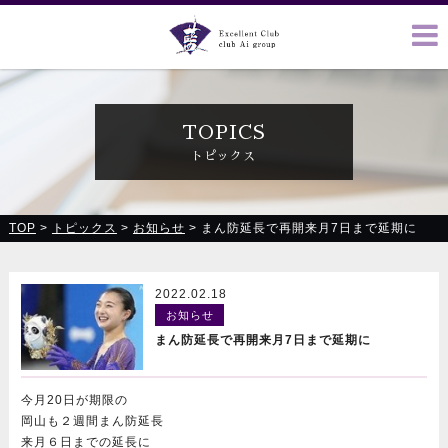
クラブ藍(あい)、クラブ恋(れん)、ルミナス、浪漫館で皆様の
お越しをお待ちしております
TOPICS
トピックス
TOP
>
トピックス
>
お知らせ
>
まん防延長で再開来月7日まで延期に
2022.02.18
お知らせ
まん防延長で再開来月7日まで延期に
今月20日が期限の
岡山も２週間まん防延長
来月６日までの延長に