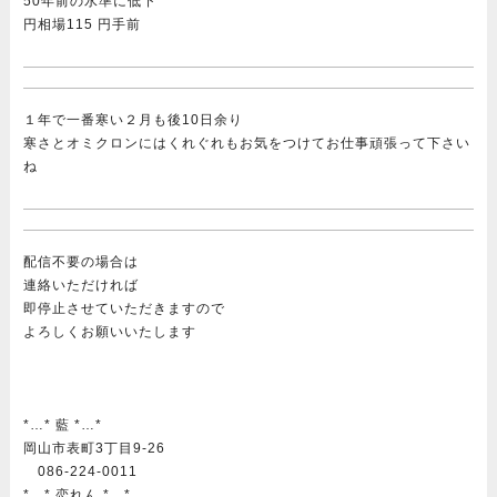
50年前の水準に低下
円相場115 円手前
１年で一番寒い２月も後10日余り
寒さとオミクロンにはくれぐれもお気をつけてお仕事頑張って下さい
ね
配信不要の場合は
連絡いただければ
即停止させていただきますので
よろしくお願いいたします
*…* 藍 *…*
岡山市表町3丁目9-26
086-224-0011
*…* 恋れん *…*