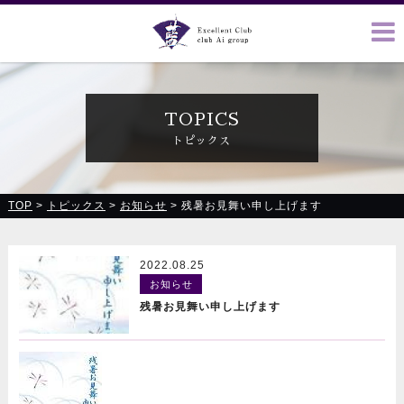
クラブ藍(あい)、クラブ恋(れん)、ルミナス、浪漫館で皆様の
お越しをお待ちしております
TOPICS
トピックス
TOP
>
トピックス
>
お知らせ
>
残暑お見舞い申し上げます
2022.08.25
お知らせ
残暑お見舞い申し上げます