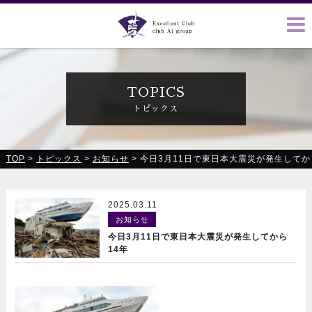
クラブ藍(あい)、クラブ恋(れん)、ルミナス、浪漫館で皆様の
お越しをお待ちしております
TOPICS
トピックス
TOP
>
トピックス
>
お知らせ
>
今日3月11日で東日本大震災が発生してか
2025.03.11
お知らせ
今日3月11日で東日本大震災が発生してから
14年