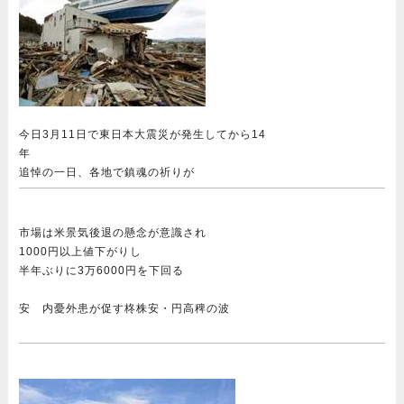
今日3月11日で東日本大震災が発生してから14
年
追悼の一日、各地で鎮魂の祈りが
市場は米景気後退の懸念が意識され
1000円以上値下がりし
半年ぶりに3万6000円を下回る
安 内憂外患が促す柊株安・円高稗の波