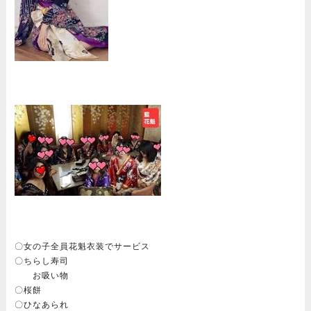
〇女の子全員花魁衣装でサービス
〇ちらし寿司
お吸い物
〇桜餅
〇ひなあられ