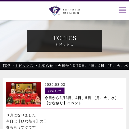
クラブ藍(あい)、クラブ恋(れん)、ルミナス、浪漫館で皆様の
お越しをお待ちしております
TOPICS
トピックス
TOP
>
トピックス
>
お知らせ
>
今日から3月3日、4日、5日 （月、火、
2025.03.03
お知らせ
今日から3月3日、4日、5日 （月、火、水）
【ひな祭り】イベント
３月になりました
今日は【ひな祭り】の日
春ももうすぐです