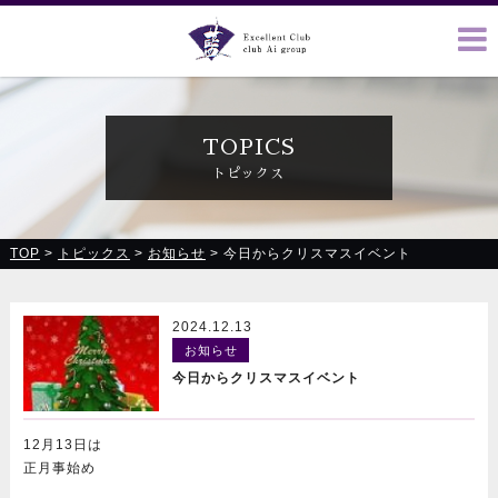
クラブ藍(あい)、クラブ恋(れん)、ルミナス、浪漫館で皆様の
お越しをお待ちしております
TOPICS
トピックス
TOP
>
トピックス
>
お知らせ
>
今日からクリスマスイベント
2024.12.13
お知らせ
今日からクリスマスイベント
12月13日は
正月事始め