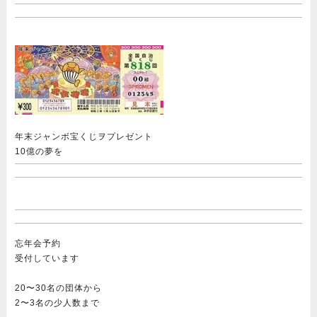
年末ジャンボ宝くじヲプレゼント
10億の夢を
忘年会予約
受付しています
20〜30名の団体から
2〜3名の少人数まで