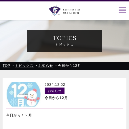
クラブ藍(あい)、クラブ恋(れん)、ルミナス、浪漫館で皆様の
お越しをお待ちしております
TOPICS
トピックス
TOP
>
トピックス
>
お知らせ
>
今日から12月
2024.12.02
お知らせ
今日から12月
今日から１２月