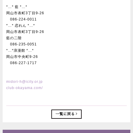
*…* 藍 *…*
岡山市表町3丁目9-26
086-224-0011
*…* 恋れん *…*
岡山市表町3丁目9-26
藍の二階
086-235-0051
*…*浪漫館 *…*
岡山市中央町9-26
086-227-1717
midori-h@icity.or.jp
club-okayama.com/
一覧に戻る