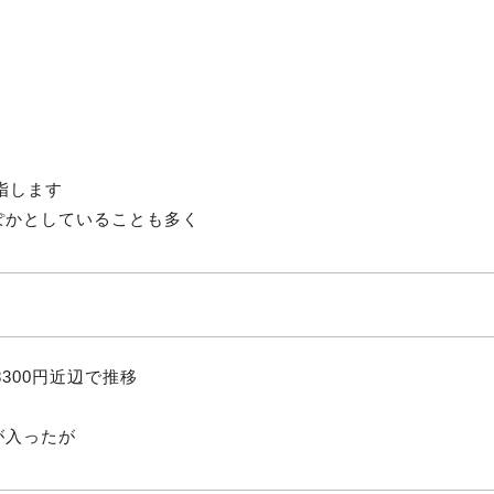
指します
ぽかとしていることも多く
300円近辺で推移
が入ったが