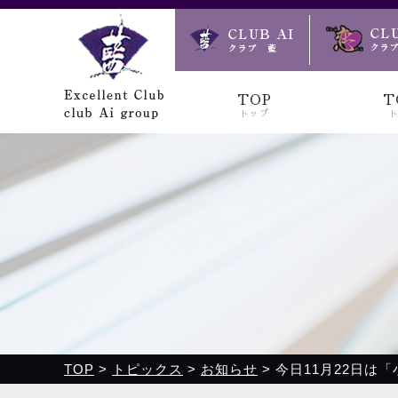
クラブ藍(あい)、クラブ恋(れん)、ルミナス、浪漫館で皆様
TOP
T
トップ
TOP
>
トピックス
>
お知らせ
>
今日11月22日は