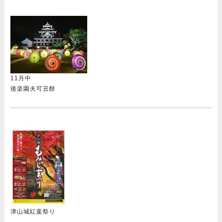
11月中
後楽園夫可丑餅
津山城紅葉祭り