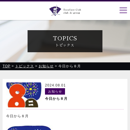
クラブ藍(あい)、クラブ恋(れん)、ルミナス、浪漫館で皆様の
お越しをお待ちしております
TOPICS
トピックス
TOP
>
トピックス
>
お知らせ
>
今日から８月
2024.08.01
お知らせ
今日から８月
今日から８月