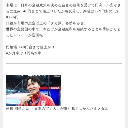
市場は、日米の金融政策を決める会合の結果を受けて円高ドル安がさ
らに進み148円台まで値上りしたが急反落し、終値は975円安の3万
8126円
日銀が市場の想定以上の「タカ派」姿勢をみせ、
世界の主要国の中で日本だけが金融緩和を継続することを手掛かりと
したトレードが逆回転
円相場 148円台まで値上がり
4か月半ぶり円高水準
体操 岡慎之助 「日本の宝」大けが乗り越えつかんだ金メダル