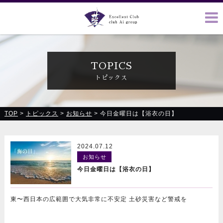
クラブ藍(あい)、クラブ恋(れん)、ルミナス、浪漫館で皆様の
お越しをお待ちしております
TOPICS
トピックス
TOP
>
トピックス
>
お知らせ
>
今日金曜日は【浴衣の日】
2024.07.12
お知らせ
今日金曜日は【浴衣の日】
東〜西日本の広範囲で大気非常に不安定 土砂災害など警戒を