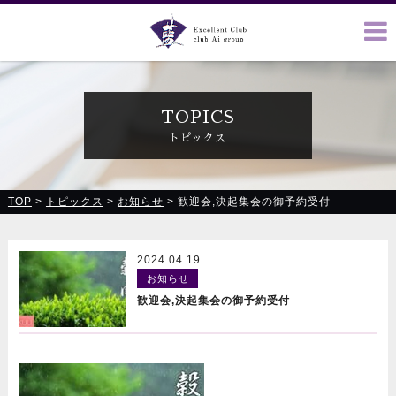
クラブ藍(あい)、クラブ恋(れん)、ルミナス、浪漫館で皆様の
お越しをお待ちしております
TOPICS
トピックス
TOP
>
トピックス
>
お知らせ
>
歓迎会,決起集会の御予約受付
2024.04.19
お知らせ
歓迎会,決起集会の御予約受付