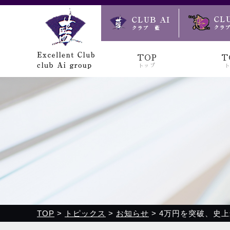
クラブ藍(あい)、クラブ恋(れん)、ルミナス、浪漫館で皆様
TOP
T
トップ
TOP
>
トピックス
>
お知らせ
>
4万円を突破、史