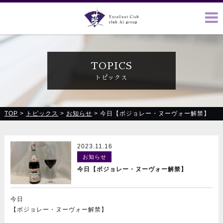
クラブ藍(あい)、クラブ恋(れん)、ルミナス、浪漫館で皆様の
お越しをお待ちしております
TOPICS
トピックス
TOP
>
トピックス
>
お知らせ
>
今日【ボジョレー・ヌーヴォー解禁】
2023.11.16
お知らせ
今日【ボジョレー・ヌーヴォー解禁】
今日
【ボジョレー・ヌーヴォー解禁】