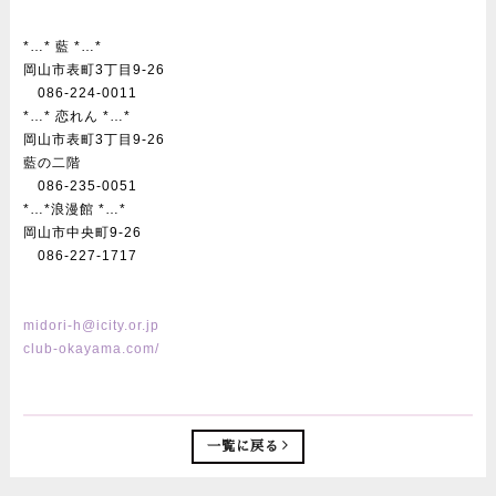
*…* 藍 *…*
岡山市表町3丁目9-26
086-224-0011
*…* 恋れん *…*
岡山市表町3丁目9-26
藍の二階
086-235-0051
*…*浪漫館 *…*
岡山市中央町9-26
086-227-1717
midori-h@icity.or.jp
club-okayama.com/
一覧に戻る