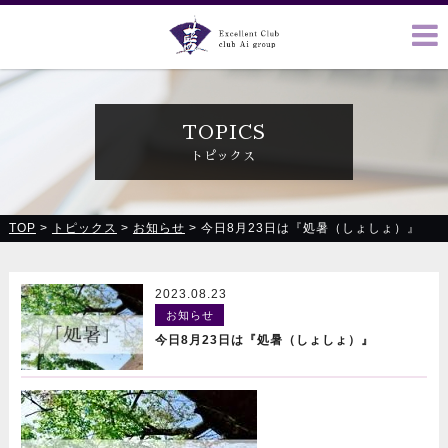
クラブ藍(あい)、クラブ恋(れん)、ルミナス、浪漫館で皆様の
お越しをお待ちしております
TOPICS
トピックス
TOP
>
トピックス
>
お知らせ
>
今日8月23日は『処暑（しょしょ）』
2023.08.23
お知らせ
今日8月23日は『処暑（しょしょ）』