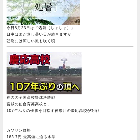
今日8月23日は『処暑（しょしょ）』
日中はまだ蒸し暑い日が続きますが
朝晩には涼しい風も吹く頃
春のの全国高校野球決勝戦
宮城の仙台育英高校と、
107年ぶりの優勝を目指す神奈川の慶応高校が対戦
ガソリン価格
183.7円 最高値に迫る水準