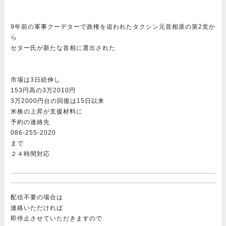
9年前の軍事クーデターで政権を追われたタクシン元首相派の第2党か
ら
セター氏が新たな首相に選出された
市場は3日続伸し
153円高の3万2010円
3万2000円台の回復は15日以来
米株の上昇が支援材料に
予約の連絡先
086-255-2020
まで
２４時間対応
配信不要の場合は
連絡いただければ
即停止させていただきますの
で