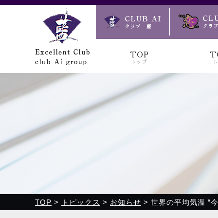
クラブ藍(あい)、クラブ恋(れん)、ルミナス、浪漫館で皆様
TOP
T
トップ
TOP
>
トピックス
>
お知らせ
>
世界の平均気温 “