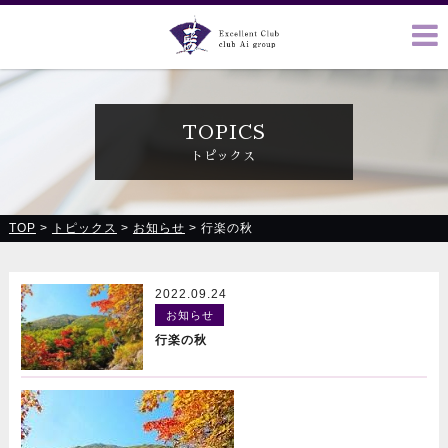
クラブ藍(あい)、クラブ恋(れん)、ルミナス、浪漫館で皆様の
お越しをお待ちしております
TOPICS
トピックス
TOP
>
トピックス
>
お知らせ
>
行楽の秋
2022.09.24
お知らせ
行楽の秋