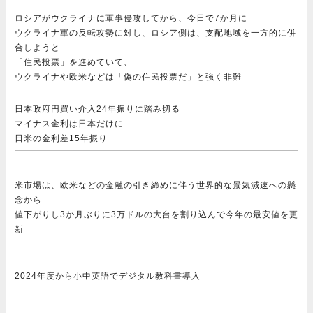
ロシアがウクライナに軍事侵攻してから、今日で7か月に
ウクライナ軍の反転攻勢に対し、ロシア側は、支配地域を一方的に併
合しようと
「住民投票」を進めていて、
ウクライナや欧米などは「偽の住民投票だ」と強く非難
日本政府円買い介入24年振りに踏み切る
マイナス金利は日本だけに
日米の金利差15年振り
米市場は、欧米などの金融の引き締めに伴う世界的な景気減速への懸
念から
値下がりし3か月ぶりに3万ドルの大台を割り込んで今年の最安値を更
新
2024年度から小中英語でデジタル教科書導入