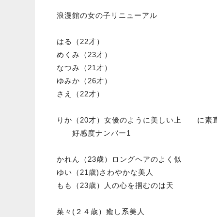
浪漫館の女の子リニューアル
はる（22才）
めくみ（23才）
なつみ（21才）
ゆみか（26才）
さえ（22才）
りか（20才）女優のように美しい上 に素
好感度ナンバー1
かれん（23歳）ロングヘアのよく似 合
ゆい（21歳)さわやかな美人
もも（23歳）人の心を掴むのは天
菜々(２４歳）癒し系美人