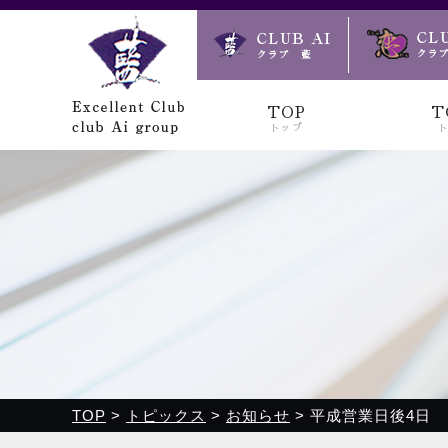
クラブ藍(あい)、クラブ恋(れん)、ルミナス、浪漫館で皆様
TOP
T
トップ
TOP
>
トピックス
>
お知らせ
>
平成営業日後4日