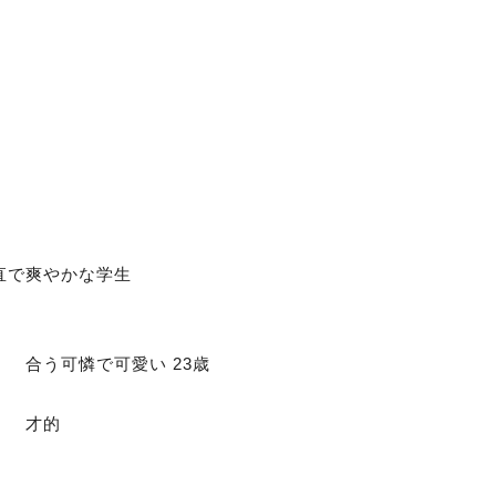
直で爽やかな学生
う可憐で可愛い 23歳
 才的