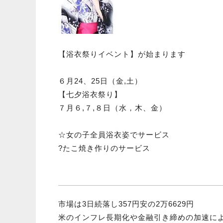
【浴衣祭りイベント】が始まります
６月24、25日（金,土）
【七夕浴衣祭り】
７月６,７,８日（水，木、金）
☆女の子全員浴衣姿でサービス
?たこ焼き作りのサービス
市場は3日続落し357円安の2万6629円
米のインフレ長期化や金融引き締めの加速に