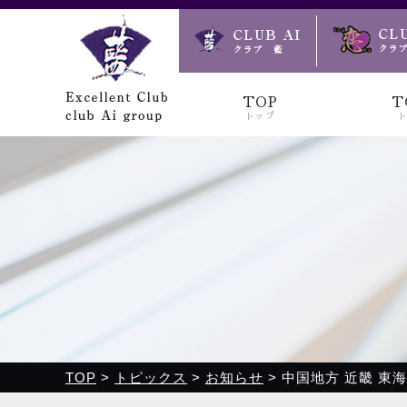
クラブ藍(あい)、クラブ恋(れん)、ルミナス、浪漫館で皆様
TOP
T
トップ
TOP
>
トピックス
>
お知らせ
>
中国地方 近畿 東