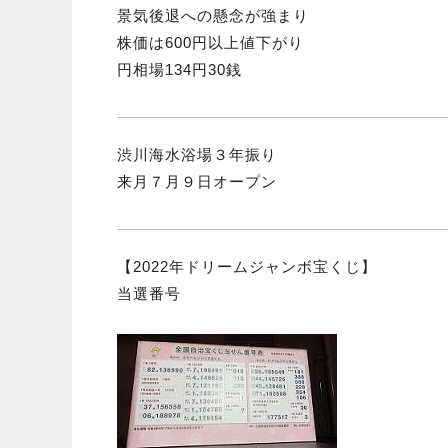
景気後退への懸念が強まり
株価は600円以上値下がり
円相場134円30銭
渋川海水浴場３年振り
来月７月９日オープン
【2022年ドリームジャンボ宝くじ】
当選番号