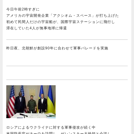
今日午前2時すぎに
アメリカの宇宙開発企業「アクシオム・スペース」が打ち上げた
初めて民間人だけの宇宙船が、国際宇宙ステーションに飛行し
滞在していた4人が無事地球に帰還
昨日夜、北朝鮮が創設90年に合わせて軍事パレードを実施
ロシアによるウクライナに対する軍事侵攻が続く中
米国防長官がキーウを訪問し、ゼレンスキー大統領と会談し