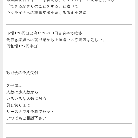
「できるかぎりのことをする」と述べて
ウクライナへの軍事支援を続ける考えを強調
市場120円ほど高い26700円台前半で推移
先行き業績への警戒感から上値追いの雰囲気は乏しい。
円相場127円半ば
歓迎会の予約受付
各部屋は
人数は少人数から
いろいろな人数に対応
貸し切りまで
リーズナブル予算でセット
いつでもご相談下さい