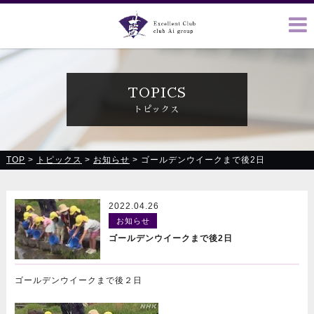
クラブ藍(あい)、クラブ恋(れん)、ルミナス、浪漫館で皆様の
お越しをお待ちしております
TOPICS
トピックス
TOP
>
トピックス
>
お知らせ
>
ゴールデンウイークまで後2日
2022.04.26
お知らせ
ゴールデンウイークまで後2日
ゴールデンウイークまで後２日