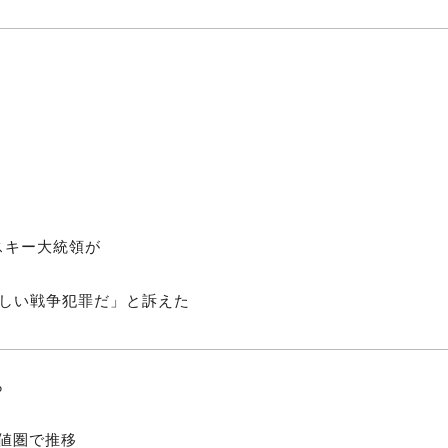
スキー大統領が
ろしい戦争犯罪だ」と訴えた
ら
安値圏で推移