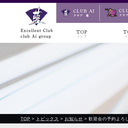
クラブ藍(あい)、クラブ恋(れん)、ルミナス、浪漫館で皆様
TOP
T
トップ
TOP
>
トピックス
>
お知らせ
>
歓迎会の予約よろ