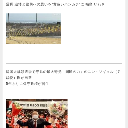
震災 追悼と復興への思いを“黄色いハンカチ”に 福島 いわき
韓国大統領選挙で守系の最大野党「国民の力」のユン・ソギョル（尹
錫悦）氏が当選
5年ぶりに保守政権が誕生