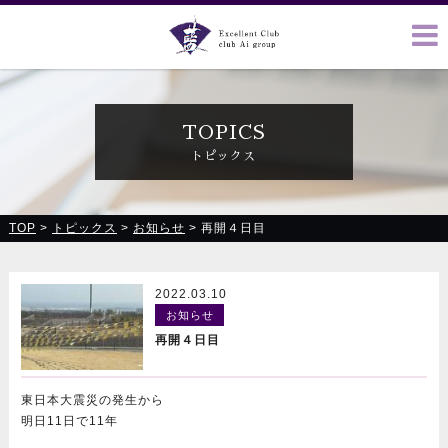
クラブ藍(あい)、クラブ恋(れん)、ルミナス、浪漫館で皆様の
お越しをお待ちしております
TOPICS
トピックス
TOP
>
トピックス
>
お知らせ
>
再開４日目
2022.03.10
お知らせ
再開４日目
東日本大震災の発生から
明日11日で11年