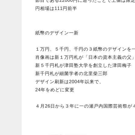
節目である22000円に迫ったことで上値は限
円相場は111円前半
紙幣のデザイン一新
１万円、５千円、千円の３紙幣のデザインを
肖像画は新１万円札が「日本の資本主義の父
新５千円札が津田塾大学を創立した津田梅子
新千円札が細菌学者の北里柴三郎
デザイン刷新は2004年以来で、
24年をめどに変更
４月26日から３年に一の瀬戸内国際芸術祭が