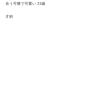
う可憐で可愛い 23歳
 才的