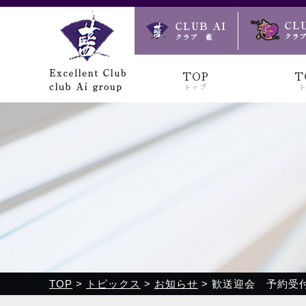
クラブ藍(あい)、クラブ恋(れん)、ルミナス、浪漫館で皆様
TOP
T
トップ
TOP
>
トピックス
>
お知らせ
>
歓送迎会 予約受