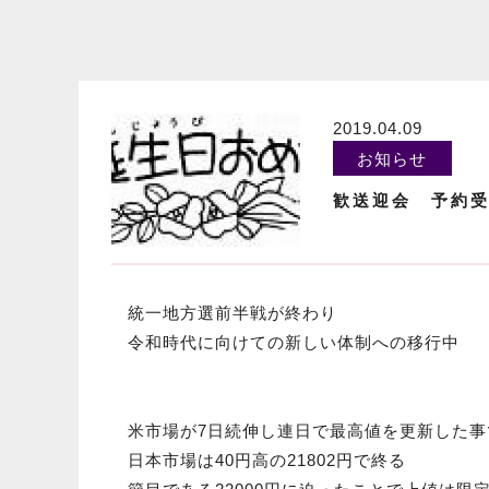
2019.04.09
お知らせ
歓送迎会 予約
統一地方選前半戦が終わり
令和時代に向けての新しい体制への移行中
米市場が7日続伸し連日で最高値を更新した事
日本市場は40円高の21802円で終る