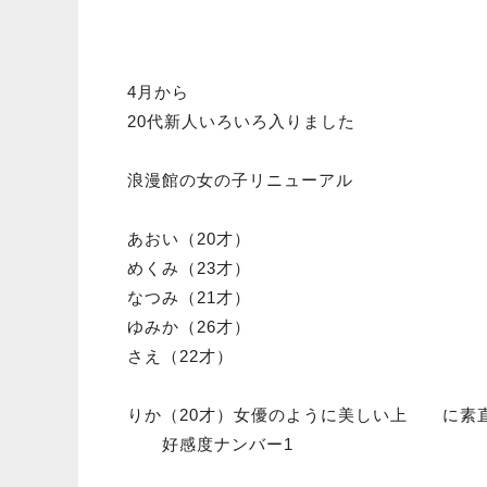
4月から
20代新人いろいろ入りました
浪漫館の女の子リニューアル
あおい（20才）
めくみ（23才）
なつみ（21才）
ゆみか（26才）
さえ（22才）
りか（20才）女優のように美しい上 に素
好感度ナンバー1