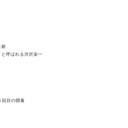
定
一新
」と呼ばれる渋沢栄一
４回目の開幕