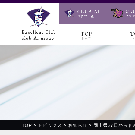
クラブ藍(あい)、クラブ恋(れん)、ルミナス、浪漫館で皆様
TOP
T
トップ
TOP
>
トピックス
>
お知らせ
>
岡山県27日からま