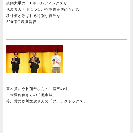
鉄鋼大手のJFEホールディングスが
脱炭素の実現につながる事業を進めるため
移行債と呼ばれる特別な債券を
300億円程度発行
直木賞に今村翔吾さんの「塞王の楯」
米澤穂信さんの「黒牢城」
芥川賞に砂川文次さんの「ブラックボックス」