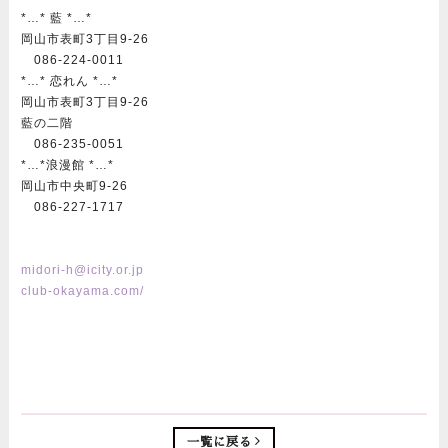
*…* 藍 *…*
岡山市表町3丁目9-26
086-224-0011
*…* 恋れん *…*
岡山市表町3丁目9-26
藍の二階
086-235-0051
*…*浪漫館 *…*
岡山市中央町9-26
086-227-1717
midori-h@icity.or.jp
club-okayama.com/
一覧に戻る