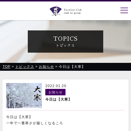
クラブ藍(あい)、クラブ恋(れん)、ルミナス、浪漫館で皆様の
お越しをお待ちしております
TOPICS
トピックス
TOP
>
トピックス
>
お知らせ
>
今日は【大寒】
2022.01.20
お知らせ
今日は【大寒】
今日は【大寒】
一年で一番寒さが厳しくなるころ