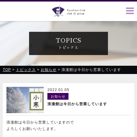
クラブ藍(あい)、クラブ恋(れん)、ルミナス、浪漫館で皆様の
お越しをお待ちしております
TOPICS
トピックス
TOP
>
トピックス
>
お知らせ
>
浪漫館は今日から営業しています
2022.01.05
お知らせ
浪漫館は今日から営業しています
浪漫館は今日から営業していますので
よろしくお願いいたします。