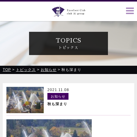
クラブ藍(あい)、クラブ恋(れん)、ルミナス、浪漫館で皆様の
お越しをお待ちしております
TOPICS
トピックス
TOP
>
トピックス
>
お知らせ
>
秋も深まり
2021.11.08
お知らせ
秋も深まり