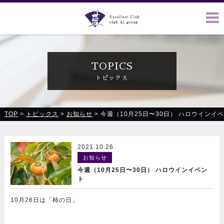
クラブ藍(あい)、クラブ恋(れん)、ルミナス、浪漫館で皆様の
お越しをお待ちしております
TOPICS
トピックス
TOP
>
トピックス
>
お知らせ
>
今週（10月25日〜30日） ハロウインイ
2021.10.26
お知らせ
今週（10月25日〜30日） ハロウインイベン
ト
10月26日は「柿の日」