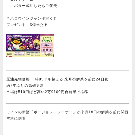
パター成功したらご褒美
＊ハロウインジャンボ宝くじ
プレゼント 3億当たる
原油先物価格 一時85ドル超える 来月の解禁を前に24日夜
約7年ぶりの高値更新
市場は510円ほど高い2万9100円台前半で推移
ワインの新酒「ボージョレ・ヌーボー」が来月18日の解禁を前に関西
空港に到着