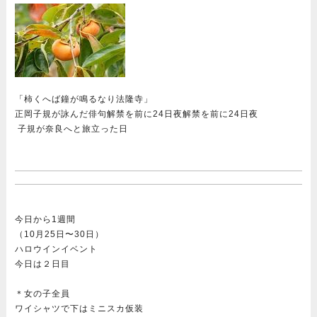
「柿くへば鐘が鳴るなり法隆寺」
正岡子規が詠んだ俳句解禁を前に24日夜解禁を前に24日夜
子規が奈良へと旅立った日
今日から1週間
（10月25日〜30日）
ハロウインイベント
今日は２日目
＊女の子全員
ワイシャツで下はミニスカ仮装