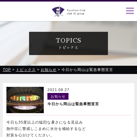
クラブ藍(あい)、クラブ恋(れん)、ルミナス、浪漫館で皆様の
お越しをお待ちしております
TOPICS
トピックス
TOP
>
トピックス
>
お知らせ
>
今日から岡山は緊急事態宣言
2021.08.27
お知らせ
今日から岡山は緊急事態宣言
今日も35度以上の猛烈な暑さになる見込み
熱中症に警戒しこまめに水分を補給するなど
対策を心がけてください。