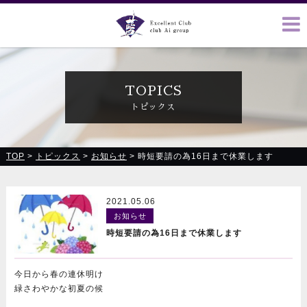
クラブ藍(あい)、クラブ恋(れん)、ルミナス、浪漫館で皆様の
お越しをお待ちしております
TOPICS
トピックス
TOP
>
トピックス
>
お知らせ
>
時短要請の為16日まで休業します
2021.05.06
お知らせ
時短要請の為16日まで休業します
今日から春の連休明け
緑さわやかな初夏の候