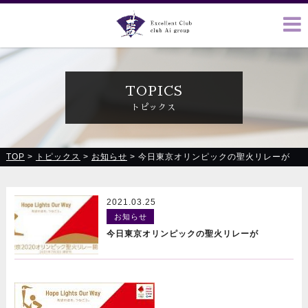
クラブ藍(あい)、クラブ恋(れん)、ルミナス、浪漫館で皆様の
お越しをお待ちしております
TOPICS
トピックス
TOP
>
トピックス
>
お知らせ
>
今日東京オリンピックの聖火リレーが
2021.03.25
お知らせ
今日東京オリンピックの聖火リレーが