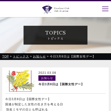
クラブ藍(あい)、クラブ恋(れん)、ルミナス、浪漫館で皆様の
お越しをお待ちしております
TOPICS
トピックス
TOP
>
トピックス
>
お知らせ
>
今日3月8日は【国際女性デー】
2021.03.08
お知らせ
今日3月8日は【国際女性デー】
今日3月8日は【国際女性デー】
国連が制定した女性の生き方を考える日
別名ミモザの日とも呼ばれる