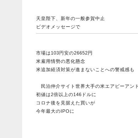
天皇陛下、新年の一般参賀中止
ビデオメッセージで
市場は103円安の26652円
米雇用情勢の悪化懸念
米追加経済対策が進まないことへの警戒感
民泊仲介サイト世界大手の米エアビーアン
初値は2倍以上の146ドルに
コロナ後を見据えた買いが
今年最大のIPOに