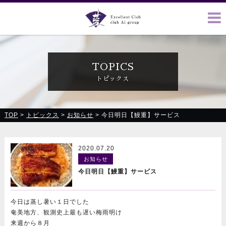
クラブ藍(あい)、クラブ恋(れん)、ルミナス、浪漫館で皆様の
お越しをお待ちしております
TOPICS
トピックス
TOP
>
トピックス
>
お知らせ
>
今日明日【鰻重】サービス
2020.07.20
お知らせ
今日明日【鰻重】サービス
今日は蒸し暑い１日でした
奄美地方、観測史上最も遅い梅雨明け
来週から８月