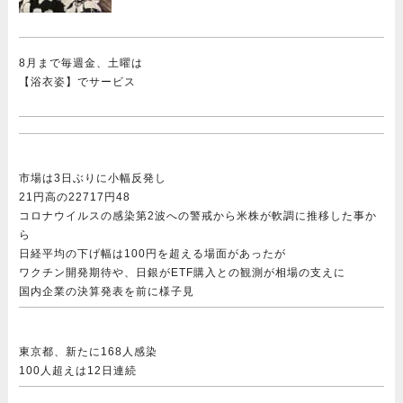
8月まで毎週金、土曜は
【浴衣姿】でサービス
市場は3日ぶりに小幅反発し
21円高の22717円48
コロナウイルスの感染第2波への警戒から米株が軟調に推移した事か
ら
日経平均の下げ幅は100円を超える場面があったが
ワクチン開発期待や、日銀がETF購入との観測が相場の支えに
国内企業の決算発表を前に様子見
東京都、新たに168人感染
100人超えは12日連続