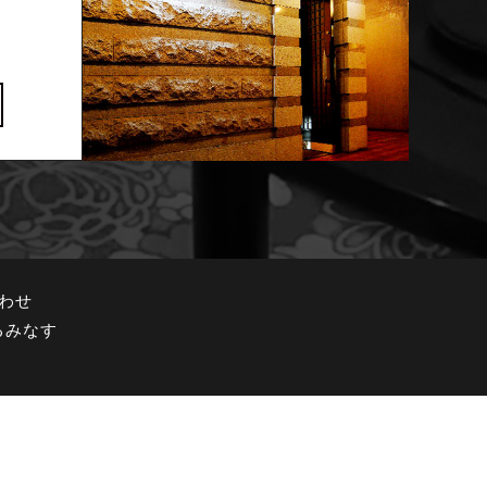
わせ
るみなす
〒700-0028 岡山市北区絵図町7-9