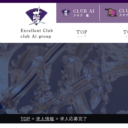
クラブ藍(あい)、クラブ恋(れん)、ルミナス、浪漫館で皆様
TOP
T
トップ
TOP
>
求人情報
>
求人応募完了